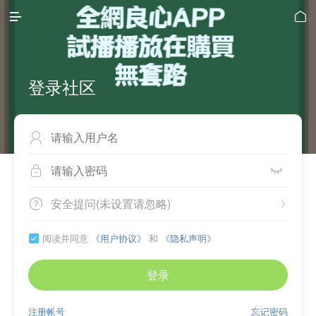


登录社区



安全提问(未设置请忽略)


阅读并同意
《用户协议》
和
《隐私声明》

登录
注册帐号
忘记密码