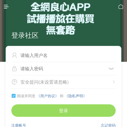


登录社区



安全提问(未设置请忽略)


阅读并同意
《用户协议》
和
《隐私声明》

登录
注册帐号
忘记密码