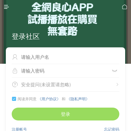


登录社区



安全提问(未设置请忽略)


阅读并同意
《用户协议》
和
《隐私声明》

登录
注册帐号
忘记密码