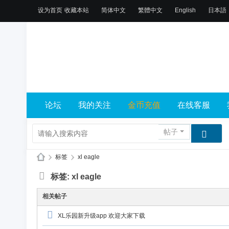
设为首页
收藏本站
简体中文
繁體中文
English
日本語
论坛
我的关注
金币充值
在线客服
帖子
›
标签
›
xl eagle
X
标签: xl eagle
L
相关帖子
乐
园
XL乐园新升级app 欢迎大家下载