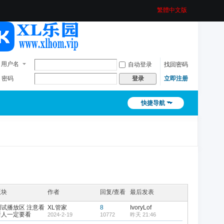
繁體中文版
用户名
自动登录
找回密码
密码
立即注册
登录
快捷导航
版块
作者
回复/查看
最后发表
测试播放区 注意看
XL管家
8
IvoryLof
新人一定要看
2024-2-19
10772
昨天 21:46